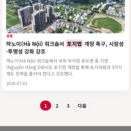
경제
하노이(Hà Nội) 워크숍서
토지법
개정 촉구, 시장성
·투명성 강화 강조
하노이(Hà Nội) 워크숍에서 국회 부의장 응우옌 홍 지엔
(Nguyễn Hồng Diên)은 토지법 개정을 통해 토지자원과 3가지
제도 장벽을 풀어야 한다고 강조했다.
게시 시각
2026.07.01
1
2
3
다음