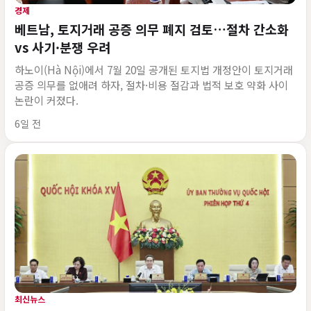
경제
베트남, 토지거래 공증 의무 폐지 검토…절차 간소화
vs 사기·분쟁 우려
하노이(Hà Nội)에서 7월 20일 공개된 토지법 개정안이 토지거래
공증 의무를 없애려 하자, 절차·비용 절감과 법적 보호 약화 사이
논란이 커졌다.
게시 시각
6일 전
최신뉴스