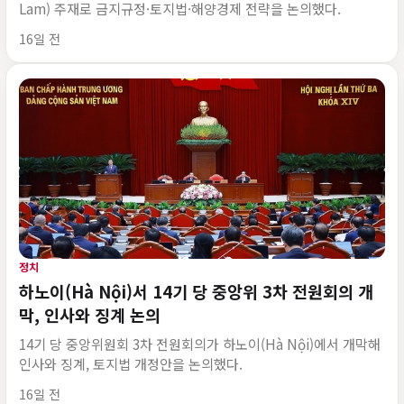
Lam) 주재로 금지규정·토지법·해양경제 전략을 논의했다.
게시 시각
16일 전
정치
하노이(Hà Nội)서 14기 당 중앙위 3차 전원회의 개
막, 인사와 징계 논의
14기 당 중앙위원회 3차 전원회의가 하노이(Hà Nội)에서 개막해
인사와 징계, 토지법 개정안을 논의했다.
게시 시각
16일 전