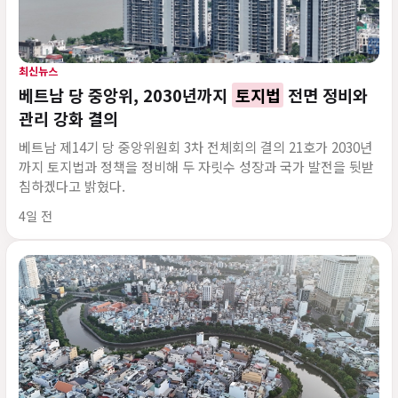
최신뉴스
베트남 당 중앙위, 2030년까지
토지법
전면 정비와
관리 강화 결의
베트남 제14기 당 중앙위원회 3차 전체회의 결의 21호가 2030년
까지 토지법과 정책을 정비해 두 자릿수 성장과 국가 발전을 뒷받
침하겠다고 밝혔다.
게시 시각
4일 전