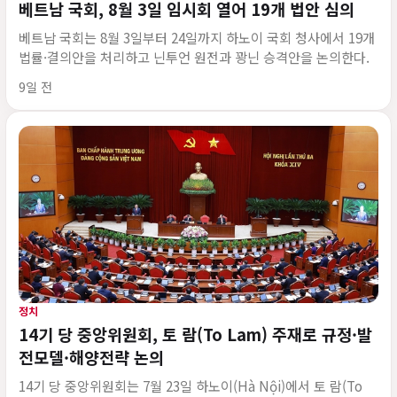
베트남 국회, 8월 3일 임시회 열어 19개 법안 심의
베트남 국회는 8월 3일부터 24일까지 하노이 국회 청사에서 19개
법률·결의안을 처리하고 닌투언 원전과 꽝닌 승격안을 논의한다.
게시 시각
9일 전
정치
14기 당 중앙위원회, 토 람(To Lam) 주재로 규정·발
전모델·해양전략 논의
14기 당 중앙위원회는 7월 23일 하노이(Hà Nội)에서 토 람(To