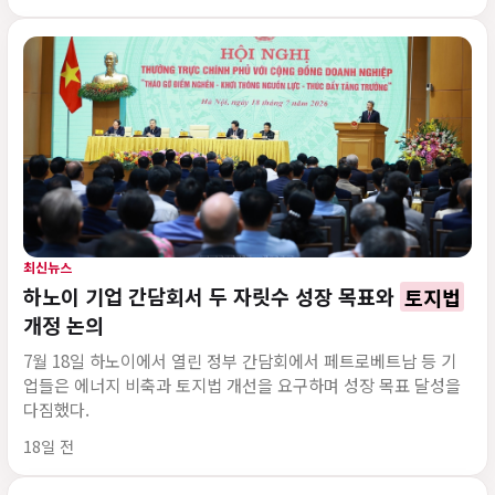
최신뉴스
하노이 기업 간담회서 두 자릿수 성장 목표와
토지법
개정 논의
7월 18일 하노이에서 열린 정부 간담회에서 페트로베트남 등 기
업들은 에너지 비축과 토지법 개선을 요구하며 성장 목표 달성을
다짐했다.
게시 시각
18일 전