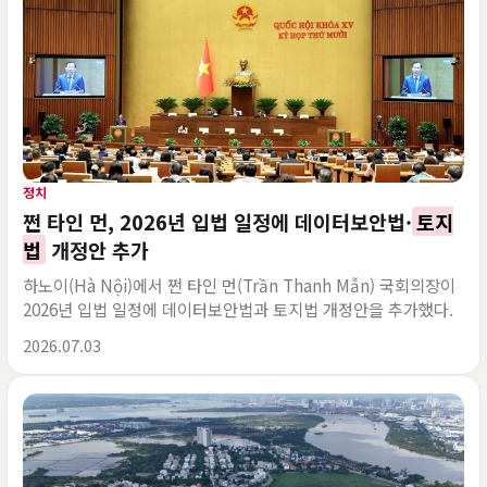
정치
쩐 타인 먼, 2026년 입법 일정에 데이터보안법·
토지
법
개정안 추가
하노이(Hà Nội)에서 쩐 타인 먼(Trần Thanh Mẫn) 국회의장이
2026년 입법 일정에 데이터보안법과 토지법 개정안을 추가했다.
게시 시각
2026.07.03