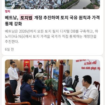
정치
베트남,
토지법
개정 추진하며 토지 국유 원칙과 가격
통제 강화
베트남은 2026년까지 모든 토지 필지 디지털 DB를 구축하고, 하
노이(Hà Nội)에서 토지 가격을 국가가 직접 통제하는 개정안을
추진한다.
게시 시각
6일 전