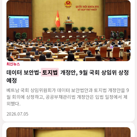
최신뉴스
데이터 보안법·
토지법
개정안, 9월 국회 상임위 상정
예정
베트남 국회 상임위원회가 데이터 보안법안과 토지법 개정안을 9
월 회의에 상정하고, 공공부채관리법 개정안은 입법 일정에서 제
외했다.
게시 시각
2026.07.05