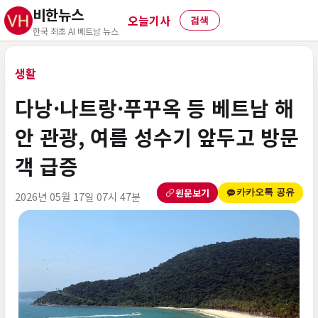
비한뉴스
오늘기사
검색
한국 최초 AI 베트남 뉴스
생활
다낭·나트랑·푸꾸옥 등 베트남 해
안 관광, 여름 성수기 앞두고 방문
객 급증
원문보기
카카오톡 공유
2026년 05월 17일 07시 47분