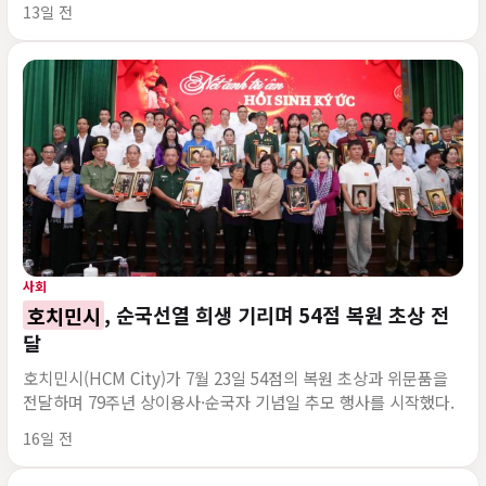
게시 시각
13일 전
사회
호치민시
, 순국선열 희생 기리며 54점 복원 초상 전
달
호치민시(HCM City)가 7월 23일 54점의 복원 초상과 위문품을
전달하며 79주년 상이용사·순국자 기념일 추모 행사를 시작했다.
게시 시각
16일 전