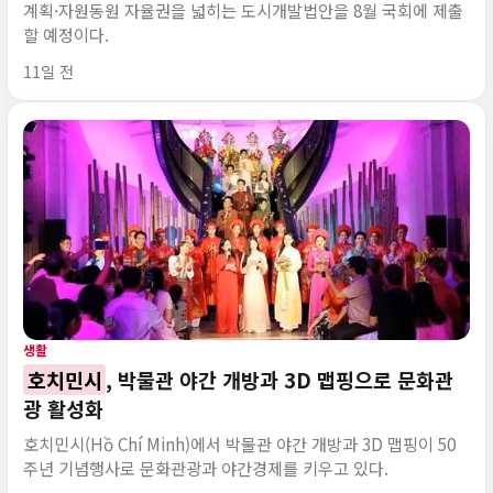
계획·자원동원 자율권을 넓히는 도시개발법안을 8월 국회에 제출
할 예정이다.
게시 시각
11일 전
생활
호치민시
, 박물관 야간 개방과 3D 맵핑으로 문화관
광 활성화
호치민시(Hồ Chí Minh)에서 박물관 야간 개방과 3D 맵핑이 50
주년 기념행사로 문화관광과 야간경제를 키우고 있다.