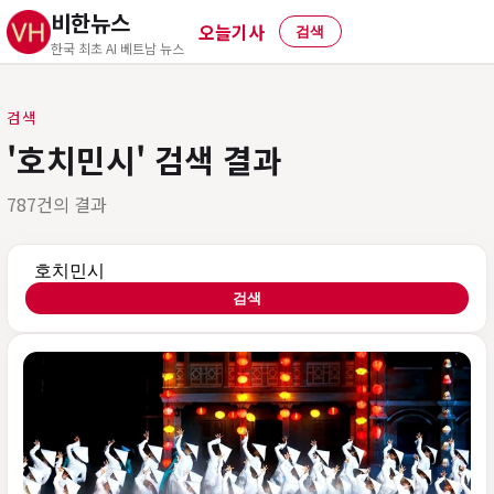
비한뉴스
오늘기사
검색
한국 최초 AI 베트남 뉴스
검색
'호치민시' 검색 결과
787건의 결과
검색어
검색