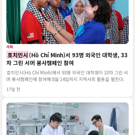
사회
호치민시
(Hồ Chí Minh)서 93명 외국인 대학생, 33
차 그린 서머 봉사캠페인 참여
호치민시(Hồ Chí Minh)에서 93명 외국인 대학생이 33차 그린 서
머 봉사캠페인에 참여해 8월 14일까지 지역사회 활동을 펼친다.
게시 시각
17일 전