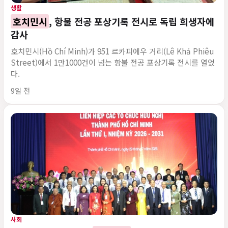
생활
호치민시
, 항불 전공 포상기록 전시로 독립 희생자에
감사
호치민시(Hồ Chí Minh)가 951 르카피에우 거리(Lê Khả Phiêu
Street)에서 1만1000건이 넘는 항불 전공 포상기록 전시를 열었
다.
게시 시각
9일 전
사회