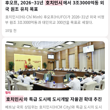
후오프, 2026~31년
호치민시
에서 3조3000억동 외
국 원조 유치 목표
호치민시(Hồ Chí Minh) 후오프(HUFO)가 2026~31년 외국 비정
부 원조 3조3000억동과 대민외교 300건을 목표로 세웠다.
게시 시각
10일 전
정치
호치민시
와 특급 도시에 도시개발 자율권 확대 추진
베트남 국회 상임위는 호치민시(HCM City)와 특급 도시의 도시