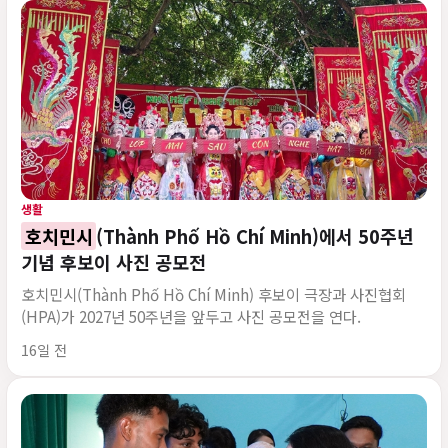
생활
호치민시
(Thành Phố Hồ Chí Minh)에서 50주년
기념 후보이 사진 공모전
호치민시(Thành Phố Hồ Chí Minh) 후보이 극장과 사진협회
(HPA)가 2027년 50주년을 앞두고 사진 공모전을 연다.
게시 시각
16일 전