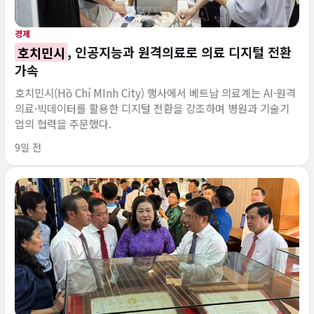
경제
호치민시
, 인공지능과 원격의료로 의료 디지털 전환
가속
호치민시(Hồ Chí MInh City) 행사에서 베트남 의료계는 AI·원격
의료·빅데이터를 활용한 디지털 전환을 강조하며 병원과 기술기
업의 협력을 주문했다.
게시 시각
9일 전