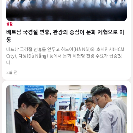
생활
베트남 국경절 연휴, 관광의 중심이 문화 체험으로 이
동
베트남 국경절 연휴를 앞두고 하노이(Hà Nội)와 호치민시(HCM
City), 다낭(Đà Nẵng) 등에서 문화 체험형 관광 수요가 급증했
다.
게시 시각
2일 전