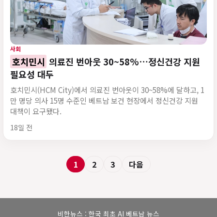
사회
호치민시
의료진 번아웃 30~58%…정신건강 지원
필요성 대두
호치민시(HCM City)에서 의료진 번아웃이 30~58%에 달하고, 1
만 명당 의사 15명 수준인 베트남 보건 현장에서 정신건강 지원
대책이 요구됐다.
게시 시각
18일 전
1
2
3
다음
비한뉴스 : 한국 최초 AI 베트남 뉴스