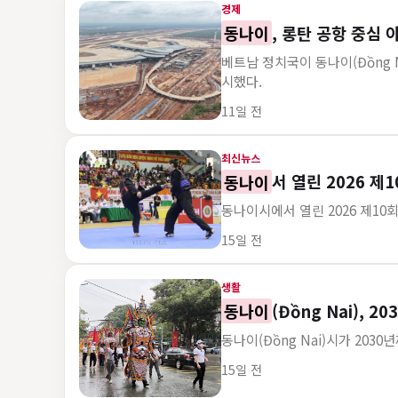
경제
동나이
, 롱탄 공항 중심
베트남 정치국이 동나이(Đồng Na
시했다.
게시 시각
11일 전
최신뉴스
동나이
서 열린 2026 제
동나이시에서 열린 2026 제10
게시 시각
15일 전
생활
동나이
(Đồng Nai),
동나이(Đồng Nai)시가 203
게시 시각
15일 전