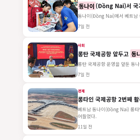
동나이
(Đồng Nai)서
동나이(Đồng Nai)에서 베트남
게시 시각
7일 전
사회
롱탄 국제공항 앞두고
동
롱탄 국제공항 운영을 앞둔 동나이
게시 시각
7일 전
경제
롱타인 국제공항 2번째 활
베트남 동나이(Đồng Nai) 롱
어들었다.
게시 시각
11일 전