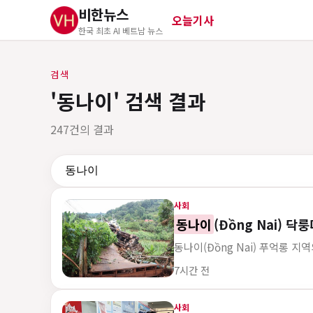
비한뉴스
오늘기사
한국 최초 AI 베트남 뉴스
검색
'동나이' 검색 결과
247건의 결과
검색어
사회
동나이
(Đồng Nai) 
동나이(Đồng Nai) 푸억롱 
게시 시각
7시간 전
사회