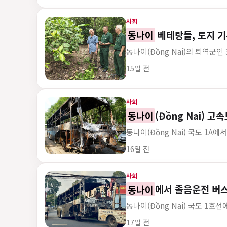
사회
동나이
베테랑들, 토지 
동나이(Đồng Nai)의 퇴역군
게시 시각
15일 전
사회
동나이
(Đồng Nai) 
동나이(Đồng Nai) 국도 1A
게시 시각
16일 전
사회
동나이
에서 졸음운전 버스
동나이(Đồng Nai) 국도 1
게시 시각
17일 전