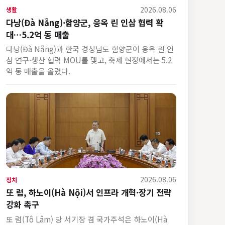
2026.08.06
생활
다낭(Đà Nẵng)·함양군, 응옥 린 인삼 협력 확
대…5.2억 동 매출
다낭(Đà Nẵng)과 한국 경상남도 함양군이 응옥 린 인
삼 연구·생산 협력 MOU를 맺고, 축제 현장에서는 5.2
억 동 매출을 올렸다.
2026.08.06
정치
또 럼, 하노이(Hà Nội)서 인프라 개혁·장기 전략
강화 촉구
또 럼(Tô Lâm) 당 서기장 겸 국가주석은 하노이(Hà