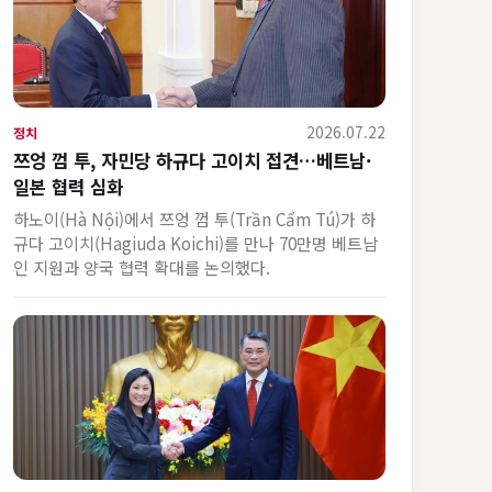
2026.07.22
정치
쯔엉 껌 투, 자민당 하규다 고이치 접견…베트남·
일본 협력 심화
하노이(Hà Nội)에서 쯔엉 껌 투(Trần Cẩm Tú)가 하
규다 고이치(Hagiuda Koichi)를 만나 70만명 베트남
인 지원과 양국 협력 확대를 논의했다.