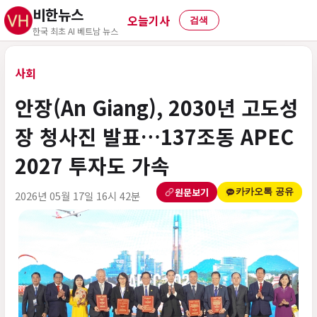
비한뉴스
오늘기사
검색
한국 최초 AI 베트남 뉴스
사회
안장(An Giang), 2030년 고도성
장 청사진 발표…137조동 APEC
2027 투자도 가속
원문보기
카카오톡 공유
2026년 05월 17일 16시 42분