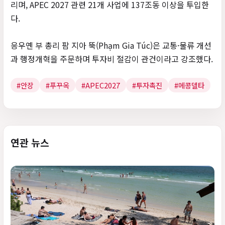
리며, APEC 2027 관련 21개 사업에 137조동 이상을 투입한
다.
응우옌 부 총리 팜 지아 뚝(Phạm Gia Túc)은 교통·물류 개선
과 행정개혁을 주문하며 투자비 절감이 관건이라고 강조했다.
#안장
#푸꾸옥
#APEC2027
#투자촉진
#메콩델타
연관 뉴스