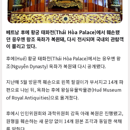
베트남 후에 황궁 태화전(Thái Hòa Palace)에서 훼손됐
던 응우옌 왕조 옥좌가 복원돼, 다시 전시되며 국내외 관람객
이 몰리고 있다.
후에(Huế) 황궁 태화전(Thái Hòa Palace)에서는 응우옌 왕
조(Nguyễn Dynasty) 옥좌가 복원돼 다시 공개됐다.
지난해 5월 방문객 훼손으로 왼쪽 팔걸이가 부서지고 14개 파
편으로 나뉜 뒤, 옥좌는 후에 왕실유물박물관(Huế Museum
of Royal Antiquities)으로 옮겨졌다.
후에시 인민위원회와 과학위원회 감독 아래 복원은 진행됐고,
원형을 훼손하는 새 문양 없이 14개 원본 조각과 동일한 색채
를 맞췄다.