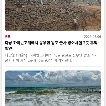
2026.08.06
생활
다낭 하이반고개에서 응우옌 왕조 군사 방어시설 2곳 흔적
발견
다낭(Đà Nẵng) 하이반고개에서 45일 발굴로 응우옌 왕조 시기
군사 방어 거점 2곳과 유물 964점이 확인됐다.