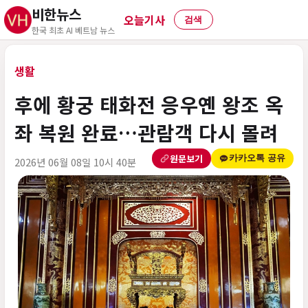
비한뉴스
오늘기사
검색
한국 최초 AI 베트남 뉴스
생활
후에 황궁 태화전 응우옌 왕조 옥
좌 복원 완료…관람객 다시 몰려
원문보기
카카오톡 공유
2026년 06월 08일 10시 40분