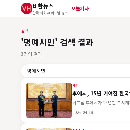
비한뉴스
오늘기사
한국 최초 AI 베트남 뉴스
검색
'명예시민' 검색 결과
3건의 결과
검색어
사회
후에시, 15년 기여한 한
베트남 후에시가 15년간 도시계
게시 시각
2026.04.19