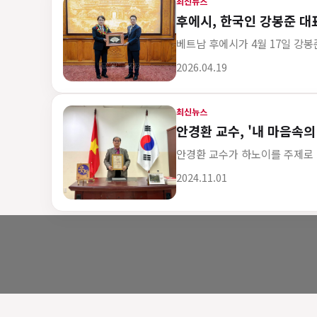
최신뉴스
후에시, 한국인 강봉준 
베트남 후에시가 4월 17일 강봉
게시 시각
2026.04.19
최신뉴스
안경환 교수, '내 마음속
안경환 교수가 하노이를 주제로 
게시 시각
2024.11.01