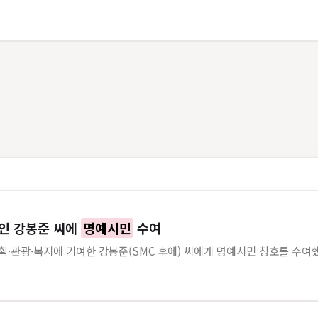
국인 강봉준 씨에
명예시민
수여
획·관광·복지에 기여한 강봉준(SMC 후에) 씨에게 명예시민 칭호를 수여