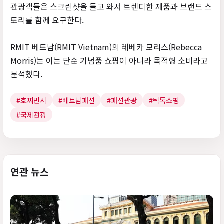
관광객들은 스크린샷을 들고 와서 트렌디한 제품과 브랜드 스
토리를 함께 요구한다.
RMIT 베트남(RMIT Vietnam)의 레베카 모리스(Rebecca
Morris)는 이는 단순 기념품 쇼핑이 아니라 목적형 소비라고
분석했다.
#호찌민시
#베트남패션
#패션관광
#틱톡쇼핑
#국제관광
연관 뉴스