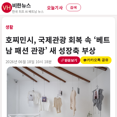
비한뉴스
오늘기사
검색
한국 최초 AI 베트남 뉴스
생활
호찌민시, 국제관광 회복 속 ‘베트
남 패션 관광’ 새 성장축 부상
원문보기
카카오톡 공유
2026년 06월 18일 10시 18분