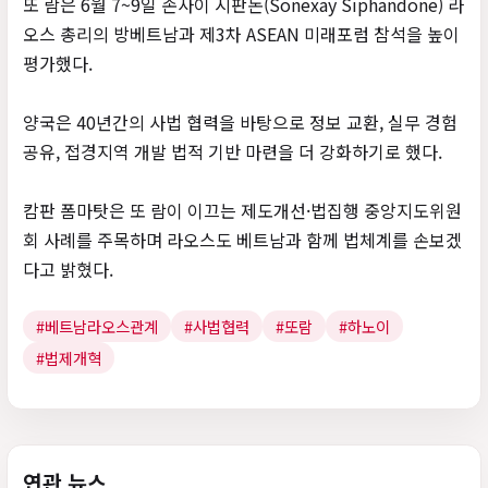
또 람은 6월 7~9일 손사이 시판돈(Sonexay Siphandone) 라
오스 총리의 방베트남과 제3차 ASEAN 미래포럼 참석을 높이
평가했다.
양국은 40년간의 사법 협력을 바탕으로 정보 교환, 실무 경험
공유, 접경지역 개발 법적 기반 마련을 더 강화하기로 했다.
캄판 폼마탓은 또 람이 이끄는 제도개선·법집행 중앙지도위원
회 사례를 주목하며 라오스도 베트남과 함께 법체계를 손보겠
다고 밝혔다.
#베트남라오스관계
#사법협력
#또람
#하노이
#법제개혁
연관 뉴스