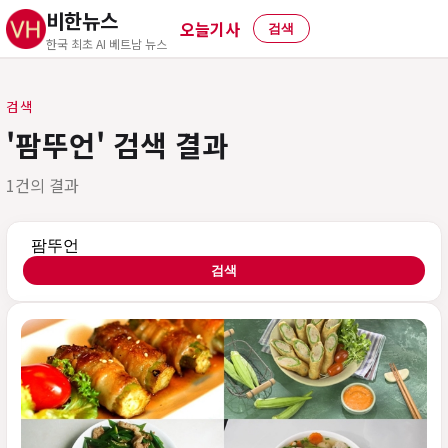
비한뉴스
오늘기사
검색
한국 최초 AI 베트남 뉴스
검색
'팜뚜언' 검색 결과
1건의 결과
검색어
검색